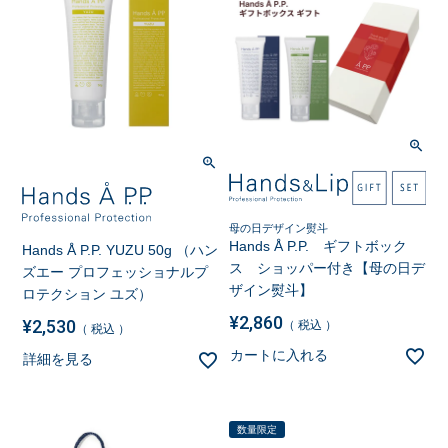
母の日デザイン熨斗
Hands Å P.P. ギフトボック
Hands Å P.P. YUZU 50g （ハン
ス ショッパー付き【母の日デ
ズエー プロフェッショナルプ
ザイン熨斗】
ロテクション ユズ）
¥
2,860
¥
2,530
税込
税込
カートに入れる
詳細を見る
数量限定