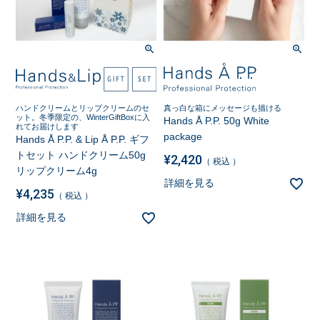
ハンドクリームとリップクリームのセ
真っ白な箱にメッセージも描ける
ット。冬季限定の、WinterGiftBoxに入
Hands Å P.P. 50g White
れてお届けします
package
Hands Å P.P. & Lip Å P.P. ギフ
トセット ハンドクリーム50g
¥
2,420
税込
リップクリーム4g
詳細を見る
¥
4,235
税込
詳細を見る