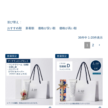
並び替え
おすすめ順
新着順
価格が安い順
価格が高い順
36
件中
1
-
20
件表示
1
2
数量限定
数量限定