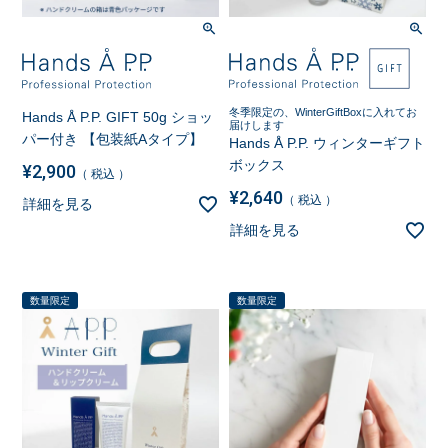
冬季限定の、WinterGiftBoxに入れてお
Hands Å P.P. GIFT 50g ショッ
届けします
パー付き 【包装紙Aタイプ】
Hands Å P.P. ウィンターギフト
ボックス
¥
2,900
税込
¥
2,640
税込
詳細を見る
詳細を見る
数量限定
数量限定