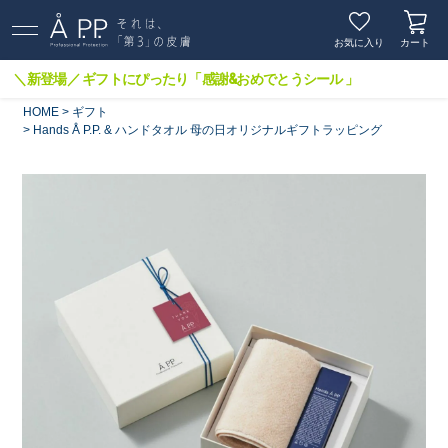
お気に入り
カート
＼新登場／ ギフトにぴったり「感謝&おめでとうシール 」
HOME
ギフト
Hands Å P.P. & ハンドタオル 母の日オリジナルギフトラッピング