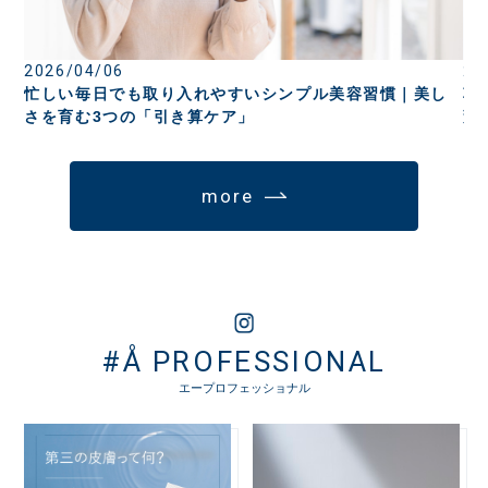
2026/04/06
20
忙しい毎日でも取り入れやすいシンプル美容習慣｜美し
朝
さを育む3つの「引き算ケア」
変
more
#Å PROFESSIONAL
エープロフェッショナル