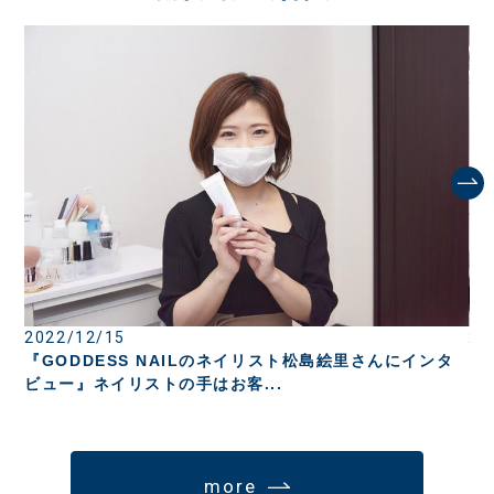
2022/12/15
20
『GODDESS NAILのネイリスト松島絵里さんにインタ
『
ビュー』ネイリストの手はお客...
タ
more