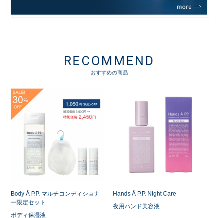
RECOMMEND
おすすめの商品
Body Å P.P. マルチコンディショナ
Hands Å P.P. Night Care
ー限定セット
夜用ハンド美容液
ボディ保湿液