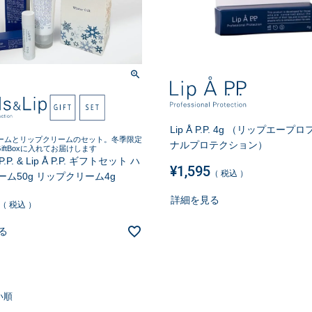
Lip Å P.P. 4g （リップエー
ームとリップクリームのセット。冬季限定
ナルプロテクション）
rGiftBoxに入れてお届けします
 P.P. & Lip Å P.P. ギフトセット ハ
¥
1,595
税込
ム50g リップクリーム4g
詳細を見る
税込
る
い順