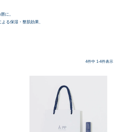
の唇に。
による保湿・整肌効果、
4
件中
1
-
4
件表示