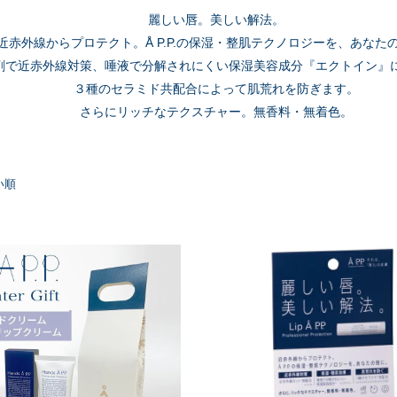
麗しい唇。美しい解法。
近赤外線からプロテクト。Å P.P.の保湿・整肌テクノロジーを、あなた
剤で近赤外線対策、唾液で分解されにくい保湿美容成分『エクトイン』
３種のセラミド共配合によって肌荒れを防ぎます。
さらにリッチなテクスチャー。無香料・無着色。
い順