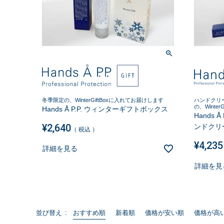
ハンドクリ
冬季限定の、WinterGiftBoxに入れてお届けします
の、Winte
Hands Å P.P. ウィンターギフトボックス
Hands Å
¥
2,640
ンドクリー
税込
¥
4,235
詳細を見る
詳細を見
おすすめ順
新着順
価格が安い順
価格が高
並び替え