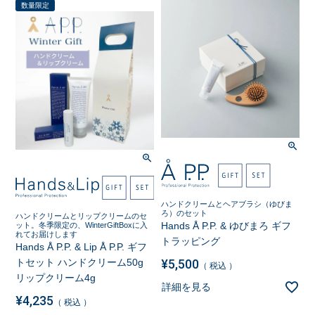
数量限定
ハンドクリームとヘアブラシ（ゆびま
ろ）のセット
ハンドクリームとリップクリームのセ
Hands Å P.P. & ゆびまろ ギフ
ット。冬季限定の、WinterGiftBoxに入
れてお届けします
トラッピング
Hands Å P.P. & Lip Å P.P. ギフ
トセット ハンドクリーム50g
¥
5,500
税込
リップクリーム4g
詳細を見る
¥
4,235
税込