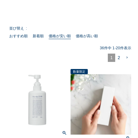
並び替え
おすすめ順
新着順
価格が安い順
価格が高い順
36
件中
1
-
20
件表示
1
2
数量限定