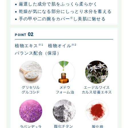
厳選した成分で肌をふっくら柔らかく
●
乾燥が気になる部分にしっとり水分を蓄える
●
手の甲や二の腕をカバー
※
し美肌に魅せる
●
02
POINT
植物エキス
※1
植物オイル
※2
バランス配合（保湿）