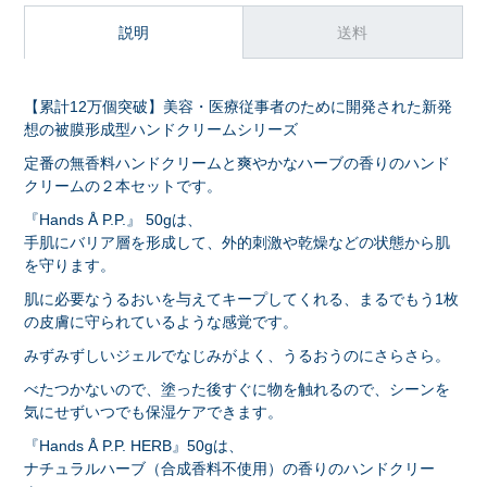
説明
送料
【累計12万個突破】美容・医療従事者のために開発された新発
想の被膜形成型ハンドクリームシリーズ
定番の無香料ハンドクリームと爽やかなハーブの香りのハンド
クリームの２本セットです。
『Hands Å P.P.』 50gは、
手肌にバリア層を形成して、外的刺激や乾燥などの状態から肌
を守ります。
肌に必要なうるおいを与えてキープしてくれる、まるでもう1枚
の皮膚に守られているような感覚です。
みずみずしいジェルでなじみがよく、うるおうのにさらさら。
べたつかないので、塗った後すぐに物を触れるので、シーンを
気にせずいつでも保湿ケアできます。
『Hands Å P.P. HERB』50gは、
ナチュラルハーブ（合成香料不使用）の香りのハンドクリー