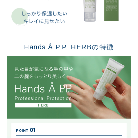
Hands Å P.P. HERBの特徴
01
POINT