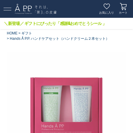
お気に入り
カート
＼新登場／ ギフトにぴったり「感謝&おめでとうシール 」
HOME
ギフト
Hands Å P.P. ハンドケアセット（ハンドクリーム２本セット）