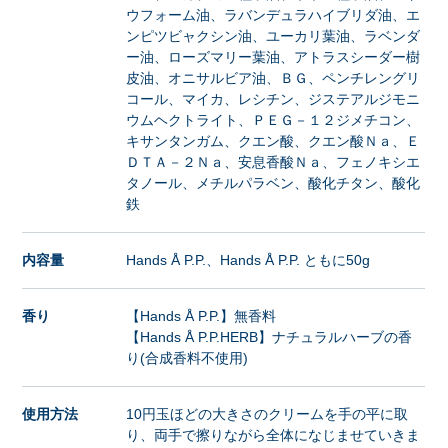
ウフォーム油、ラバンデュラハイブリダ油、エ
ンピツビャクシン油、ユーカリ葉油、ラベンダ
ー油、ローズマリー葉油、アトラスシーダー樹
皮油、オニサルビア油、ＢＧ、ペンチレングリ
コール、マイカ、レシチン、ジステアルジモニ
ウムヘクトライト、ＰＥＧ－１２ジメチコン、
キサンタンガム、クエン酸、クエン酸Ｎａ、Ｅ
ＤＴＡ－２Ｎａ、安息香酸Ｎａ、フェノキシエ
タノール、メチルパラベン、酸化チタン、酸化
鉄
内容量
Hands Å P.P.、Hands Å P.P. ともに50g
香り
【Hands Å P.P.】無香料
【Hands Å P.P.HERB】ナチュラルハーブの香
り(合成香料不使用)
使用方法
10円玉ほどの大きさのクリームを手の平に取
り、両手で擦りながら全体になじませていきま