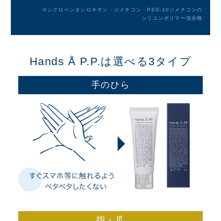
※シクロペンタシロキサン・ジメチコン・PEG-10ジメチコンの
シリコンポリマー混合物
Hands Å P.P.は選べる3タイプ
手のひら
指・爪