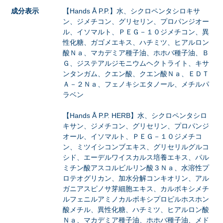
成分表示
【Hands Å P.P.】水、シクロペンタシロキサ
ン、ジメチコン、グリセリン、プロパンジオー
ル、イソマルト、ＰＥＧ－１０ジメチコン、異
性化糖、ガゴメエキス、ハチミツ、ヒアルロン
酸Ｎａ、マカデミア種子油、ホホバ種子油、Ｂ
Ｇ、ジステアルジモニウムヘクトライト、キサ
ンタンガム、クエン酸、クエン酸Ｎａ、ＥＤＴ
Ａ－２Ｎａ、フェノキシエタノール、メチルパ
ラベン
【Hands Å P.P. HERB】水、シクロペンタシロ
キサン、ジメチコン、グリセリン、プロパンジ
オール、イソマルト、ＰＥＧ－１０ジメチコ
ン、ミツイシコンブエキス、グリセリルグルコ
シド、エーデルワイスカルス培養エキス、パル
ミチン酸アスコルビルリン酸３Ｎａ、水溶性プ
ロテオグリカン、加水分解コンキオリン、アル
ガニアスピノサ芽細胞エキス、カルボキシメチ
ルフェニルアミノカルボキシプロピルホスホン
酸メチル、異性化糖、ハチミツ、ヒアルロン酸
Ｎａ、マカデミア種子油、ホホバ種子油、メド