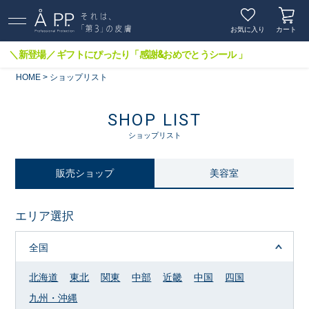
お気に入り
カート
＼新登場／ ギフトにぴったり「感謝&おめでとうシール 」
HOME
ショップリスト
SHOP LIST
ショップリスト
販売ショップ
美容室
エリア選択
全国
北海道
東北
関東
中部
近畿
中国
四国
九州・沖縄