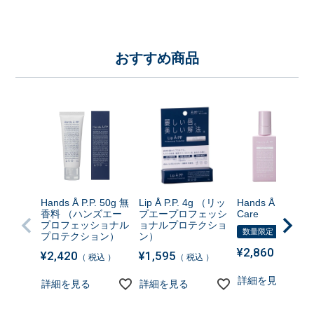
おすすめ商品
Hands Å P.P. 50g 無
Lip Å P.P. 4g （リッ
Hands Å P.P. Nig
香料 （ハンズエー
プエープロフェッシ
Care
プロフェッショナル
ョナルプロテクショ
数量限定
プロテクション）
ン）
¥
2,860
¥
2,420
¥
1,595
税込
税込
税込
詳細を見る
詳細を見る
詳細を見る