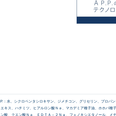
 Å P.P.：水、シクロペンタシロキサン、ジメチコン、グリセリン、プ
メエキス、ハチミツ、ヒアルロン酸Ｎａ、マカデミア種子油、ホホバ種
エン酸、クエン酸Ｎａ、ＥＤＴＡ－２Ｎａ、フェノキシエタノール、メ