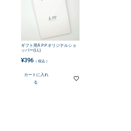
ギフト用Å P.P.オリジナルショ
ッパー(LL)
¥
396
税込
カートに入れ
る