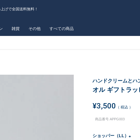
い上げで全国送料無料！
ン
雑貨
その他
すべての商品
ハンドクリームとハ
オル ギフトラッ
¥
3,500
税込
商品番号
APPG003
ショッパー（LL）