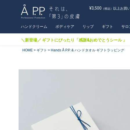
¥3,500
以上お買
（税込）
ハンドクリーム
ボディケア
リップ
ギフト
サロ
＼新登場／ ギフトにぴったり「感謝&おめでとうシール 」
HOME
ギフト
Hands Å P.P. & ハンドタオル ギフトラッピング