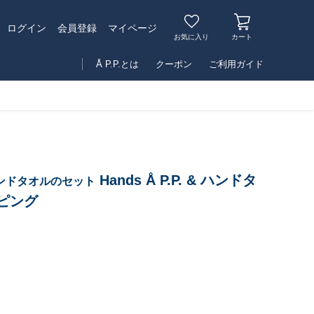
マイページ
ログイン
会員登録
お気に入り
カート
Å P.P.とは
クーポン
ご利用ガイド
Hands Å P.P. & ハンドタ
ンドタオルのセット
ピング