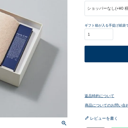
(
必
須
ギフト箱が入る手提げ紙袋
)
返品特約について
商品についてのお問い合
レビューを書く