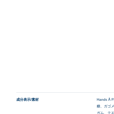
成分表示/素材
Hands
糖、ガゴ
ガム、ク