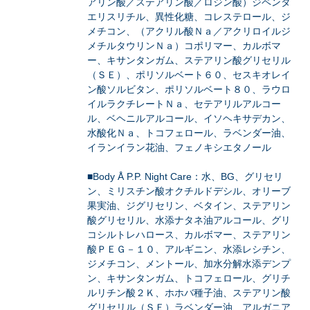
アリン酸／ステアリン酸／ロジン酸）ジペンタ
エリスリチル、異性化糖、コレステロール、ジ
メチコン、（アクリル酸Ｎａ／アクリロイルジ
メチルタウリンＮａ）コポリマー、カルボマ
ー、キサンタンガム、ステアリン酸グリセリル
（ＳＥ）、ポリソルベート６０、セスキオレイ
ン酸ソルビタン、ポリソルベート８０、ラウロ
イルラクチレートＮａ、セテアリルアルコー
ル、ベヘニルアルコール、イソヘキサデカン、
水酸化Ｎａ、トコフェロール、ラベンダー油、
イランイラン花油、フェノキシエタノール
■Body Å P.P. Night Care：水、BG、グリセリ
ン、ミリスチン酸オクチルドデシル、オリーブ
果実油、ジグリセリン、ベタイン、ステアリン
酸グリセリル、水添ナタネ油アルコール、グリ
コシルトレハロース、カルボマー、ステアリン
酸ＰＥＧ－１０、アルギニン、水添レシチン、
ジメチコン、メントール、加水分解水添デンプ
ン、キサンタンガム、トコフェロール、グリチ
ルリチン酸２Ｋ、ホホバ種子油、ステアリン酸
グリセリル（ＳＥ）ラベンダー油、アルガニア