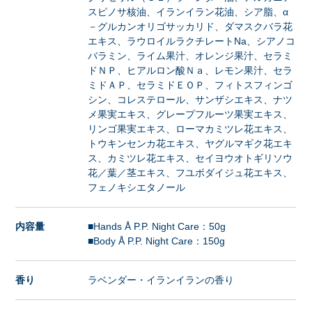
スピノサ核油、イランイラン花油、シア脂、α
－グルカンオリゴサッカリド、ダマスクバラ花
エキス、ラウロイルラクチレートNa、シアノコ
バラミン、ライム果汁、オレンジ果汁、セラミ
ドＮＰ、ヒアルロン酸Ｎａ、レモン果汁、セラ
ミドＡＰ、セラミドＥＯＰ、フィトスフィンゴ
シン、コレステロール、サンザシエキス、ナツ
メ果実エキス、グレープフルーツ果実エキス、
リンゴ果実エキス、ローマカミツレ花エキス、
トウキンセンカ花エキス、ヤグルマギク花エキ
ス、カミツレ花エキス、セイヨウオトギリソウ
花／葉／茎エキス、フユボダイジュ花エキス、
フェノキシエタノール
内容量
■Hands Å P.P. Night Care：50g
■Body Å P.P. Night Care：150g
香り
ラベンダー・イランイランの香り