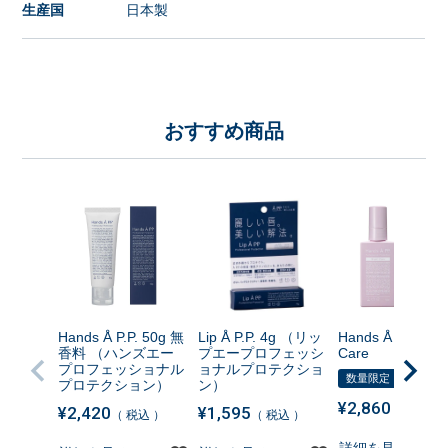
生産国
日本製
おすすめ商品
Hands Å P.P. 50g 無
Lip Å P.P. 4g （リッ
Hands Å P.P. Nig
香料 （ハンズエー
プエープロフェッシ
Care
プロフェッショナル
ョナルプロテクショ
数量限定
プロテクション）
ン）
¥
2,860
¥
2,420
¥
1,595
税込
税込
税込