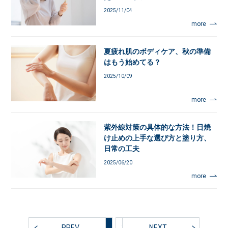
2025/11/04
more
夏疲れ肌のボディケア、秋の準備
はもう始めてる？
2025/10/09
more
紫外線対策の具体的な方法！日焼
け止めの上手な選び方と塗り方、
日常の工夫
2025/06/20
more
PREV
1
2
3
4
NEXT