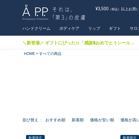
¥3,500
以上お買
（税込）
ハンドクリーム
ボディケア
リップ
ギフト
サロ
＼新登場／ ギフトにぴったり「感謝&おめでとうシール 」
HOME
すべての商品
並び替え
おすすめ順
新着順
価格が安い順
価格が高
数量限定
数量限定