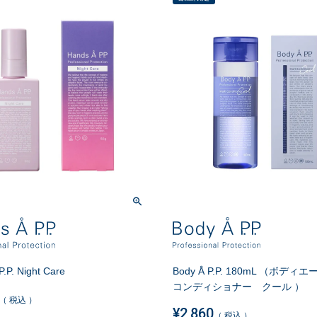
.P. Night Care
Body Å P.P. 180mL （ボデ
コンディショナー クール ）
税込
¥
2,860
税込