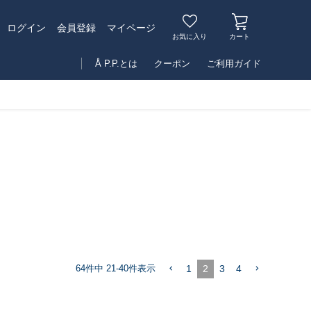
マイページ
ログイン
会員登録
お気に入り
カート
Å P.P.とは
クーポン
ご利用ガイド
1
2
3
4
64
件中
21
-
40
件表示