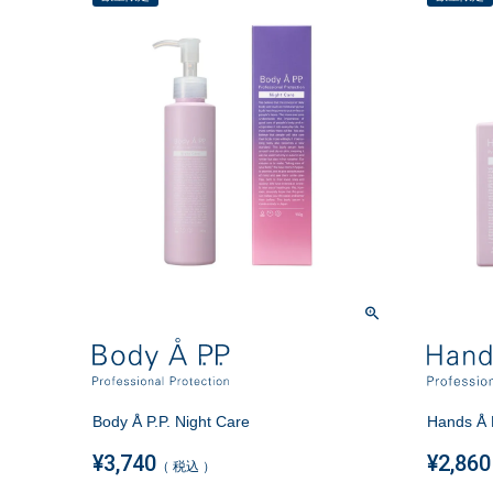
Body Å P.P. Night Care
Hands Å P
¥
3,740
¥
2,860
税込