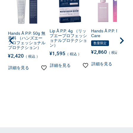
Lip Å P.P. 4g （リッ
Hands Å P.P. Night
Hands Å P.P. 50g 無
プエープロフェッシ
Care
香料 （ハンズエー
ョナルプロテクショ
プロフェッショナル
数量限定
ン）
プロテクション）
¥
2,860
¥
1,595
税込
税込
¥
2,420
税込
詳細を見る
詳細を見る
詳細を見る