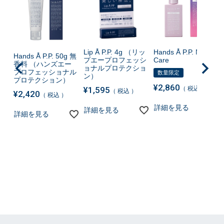
Lip Å P.P. 4g （リッ
Hands Å P.P. Night
Hands Å P.P. 50g 無
プエープロフェッシ
Care
香料 （ハンズエー
ョナルプロテクショ
プロフェッショナル
数量限定
ン）
プロテクション）
¥
2,860
¥
1,595
税込
税込
¥
2,420
税込
詳細を見る
詳細を見る
詳細を見る