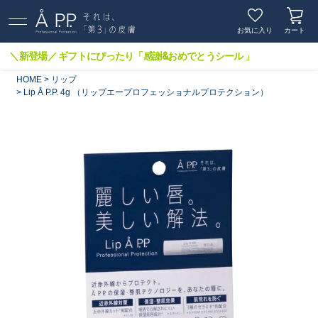
お気に入り
カート
＼新登場／ ギフトにぴったり「感謝&おめでとうシール 」
HOME
リップ
Lip Å P.P. 4g （リップエープロフェッショナルプロテクション）