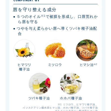
COMPONENT
唇を守り整える成分
５つのオイル
※1
で被膜を形成し、口唇荒れか
●
ら唇を守る
つやを与え柔らかい唇へ導くツバキ種子油配
●
合
※1 ミツロウ、ヒマワリ種子油、
イソステアリン酸水添ヒマシ油、ホホバ種子油、ツバキ種子油
※2 イソステアリン酸水添ヒマシ油