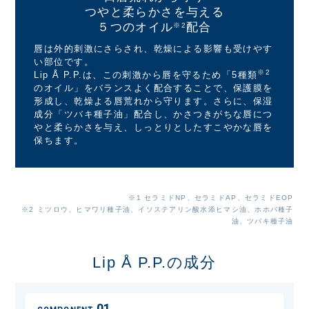
つやと柔らかさを
与える
５つのオイル
配合
※2
唇は外的刺激にさらされ、乾燥による影響も受けやす
い部位です。
※2
Lip Å P.P.は、この刺激から唇を守るため「5種類
のオイル」をバランスよく配合することで、保護膜を
形成し、乾燥よる唇荒れから守ります。さらに、保湿
成分「ツバキ種子油」配合し、かさつきがちな唇につ
やと柔らかさを与え、しっとりとしたすこやかな唇を
保ちます。
※1 セラミドNP、セラミドAP、セラミドEOP
※2 ミツロウ、ヒマワリ種子油、イソステアリン酸水添ヒマシ油、ホホバ種子
油、ツバキ種子油
Lip Å P.P.の成分
01