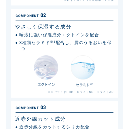
02
COMPONENT
やさしく保湿する成分
唾液に強い保湿成分エクトインを配合
●
3種類セラミド
※3
配合し、唇のうるおいを保
●
つ
※3 セラミドEOP・セラミドNP・セラミドAP
03
COMPONENT
近赤外線カット成分
近赤外線をカットするシリカ配合
●