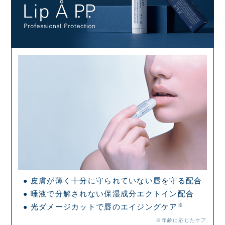
皮膚が薄く十分に守られていない唇を守る配合
●
唾液で分解されない保湿成分エクトイン配合
●
光ダメージカットで唇のエイジングケア
※
●
※年齢に応じたケア