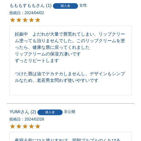
もももすもも
1
女性
購入者
投稿日
2024/04/02
妊娠中　よだれが大量で唇荒れてしまい、リップクリー
ム塗っても治りませんでした。このリップクリームを塗
ったら、健康な唇に戻ってくれました

リップクリームの保湿力凄いです

ずっとリピートします

つけた唇は油でテカテカしませんし、デザインもシンプ
ルなため、老若男女問わず使いやすいです

YUMI
2
非公開
購入者
投稿日
2024/02/28
夜寝る前にひと塗りすれば、翌朝プルプルのくちびる