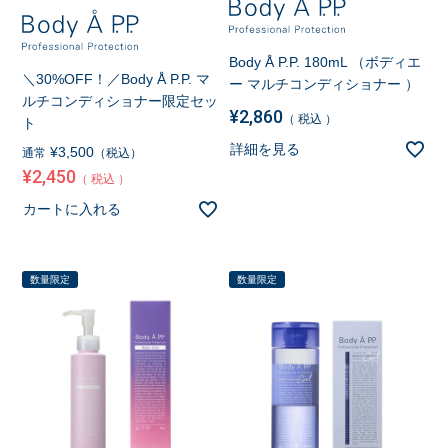
Body Å P.P. 180mL （ボディエ
＼30%OFF！／Body Å P.P. マ
ー マルチコンディショナー ）
ルチコンディショナー限定セッ
¥
2,860
税込
ト
詳細を見る
¥
3,500
通常
（税込）
¥
2,450
税込
カートに入れる
数量限定
数量限定