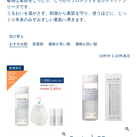
敏感な素肌をしっとり、しっかりプロテクトするボディケアシ
リーズです。
うるおいを逃がさず、刺激から素肌を守り、使うほどに、じっ
くり本来のみずみずしい素肌へ導きます。
並び替え
おすすめ順
新着順
価格が安い順
価格が高い順
10
件中
1
-
10
件表示
数量限定