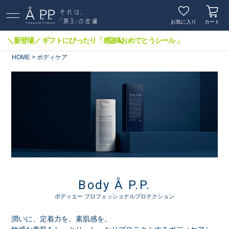
お気に入り
カート
＼新登場／ ギフトにぴったり「感謝&おめでとうシール 」
HOME
ボディケア
Body Å P.P.
ボディエー プロフェッショナルプロテクション
潤いに、定着力を。素肌感を。