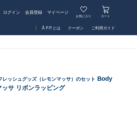
マイページ
ログイン
会員登録
お気に入り
カート
Å P.P.とは
クーポン
ご利用ガイド
Body
フレッシュグッズ（レモンマッサ）のセット
モンマッサ リボンラッピング