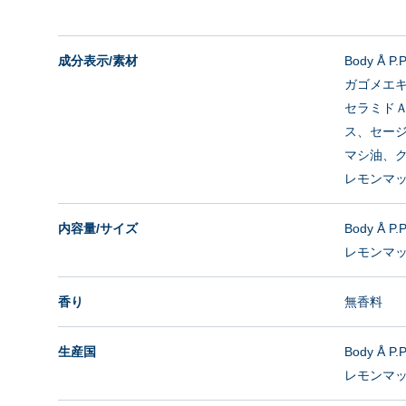
成分表示/素材
Body 
ガゴメエ
セラミド
ス、セー
マシ油、
レモンマッ
内容量/サイズ
Body Å P.
レモンマッサ：
香り
無香料
生産国
Body Å P
レモンマ