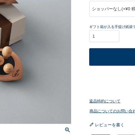
(
必
須
ギフト箱が入る手提げ紙袋
)
返品特約について
商品についてのお問い合
レビューを書く