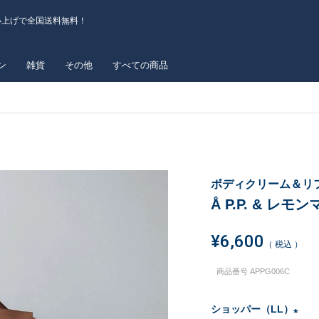
い上げで全国送料無料！
ン
雑貨
その他
すべての商品
ボディクリーム＆リ
Å P.P. & レ
¥
6,600
税込
商品番号
APPG006C
ショッパー（LL）