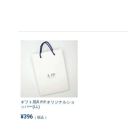
ギフト用Å P.P.オリジナルショ
ッパー(LL)
¥
396
税込