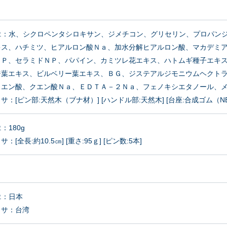
Å P.P.：水、シクロペンタシロキサン、ジメチコン、グリセリン、プロ
キス、ハチミツ、ヒアルロン酸Ｎａ、加水分解ヒアルロン酸、マカデミ
ＡＰ、セラミドＮＰ、パパイン、カミツレ花エキス、ハトムギ種子エキ
ジ葉エキス、ビルベリー葉エキス、ＢＧ、ジステアルジモニウムヘクト
クエン酸、クエン酸Ｎａ、ＥＤＴＡ－２Ｎａ、フェノキシエタノール、
サ：[ピン部:天然木（ブナ材）] [ハンドル部:天然木] [台座:合成ゴム（NB
P.：180g
[全長:約10.5㎝] [重さ:95ｇ] [ピン数:5本]
.P.：日本
ッサ：台湾