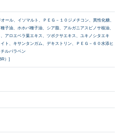
パンジオール、イソマルト、ＰＥＧ－１０ジメチコン、異性化糖、
ア種子油、ホホバ種子油、シア脂、アルガニアスピノサ核油、
ス、アロエベラ葉エキス、ツボクサエキス、ユキノシタエキ
ライト、キサンタンガム、デキストリン、ＰＥＧ－６０水添ヒ
メチルパラベン
R）]