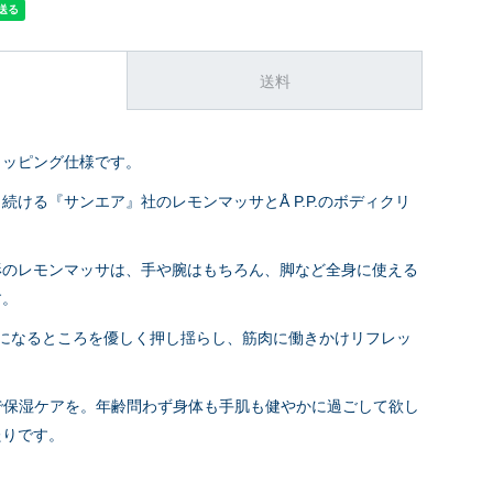
送料
ラッピング仕様です。
続ける『サンエア』社のレモンマッサとÅ P.P.のボディクリ
形のレモンマッサは、手や腕はもちろん、脚など全身に使える
す。
気になるところを優しく押し揺らし、筋肉に働きかけリフレッ
P.P.で保湿ケアを。年齢問わず身体も手肌も健やかに過ごして欲し
たりです。