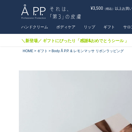
¥3,500
以上お買
（税込）
ハンドクリーム
ボディケア
リップ
ギフト
サロ
＼新登場／ ギフトにぴったり「感謝&おめでとうシール 」
HOME
ギフト
Body Å P.P. & レモンマッサ リボンラッピング