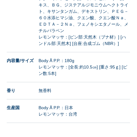
キス、ＢＧ、ジステアルジモニウムヘクトライ
ト、キサンタンガム、デキストリン、ＰＥＧ－
６０水添ヒマシ油、クエン酸、クエン酸Ｎａ、
ＥＤＴＡ－２Ｎａ、フェノキシエタノール、メ
チルパラベン
レモンマッサ：[ピン部:天然木（ブナ材）] [ハ
ンドル部:天然木] [台座:合成ゴム（NBR）]
内容量/サイズ
Body Å P.P.：180g
レモンマッサ：[全長:約10.5㎝] [重さ:95ｇ] [ピ
ン数:5本]
香り
無香料
生産国
Body Å P.P.：日本
レモンマッサ：台湾