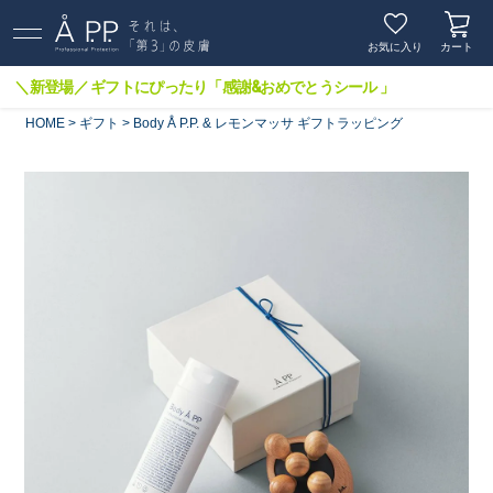
お気に入り
カート
＼新登場／ ギフトにぴったり「感謝&おめでとうシール 」
HOME
ギフト
Body Å P.P. & レモンマッサ ギフトラッピング