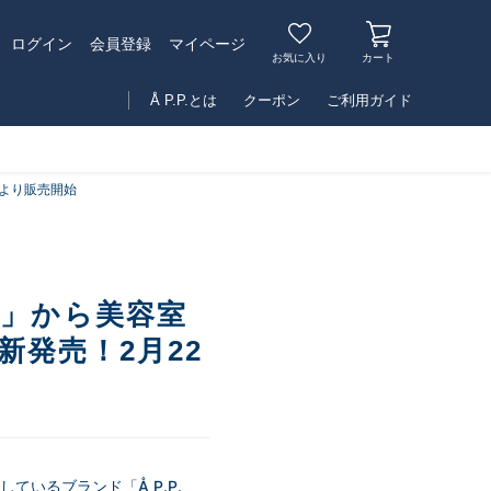
マイページ
ログイン
会員登録
お気に入り
カート
Å P.P.とは
クーポン
ご利用ガイド
)より販売開始
on」から美容室
発売！2⽉22
しているブランド「Å P.P.