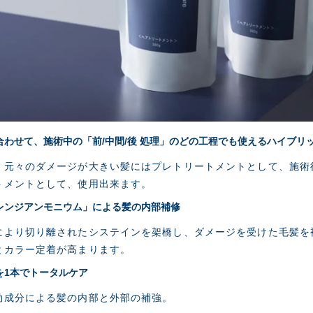
わせて、施術中の「前/中間/後 処理」のどの工程でも使えるハイブリ
、元々のダメージが大きい髪にはプレトリートメントとして、施術
トメントとして、使用出来ます。
レンジアンモニウム」による髪の内部補修
により切り離されたシステインを架橋し、ダメージを受けた毛髪を
とカラー定着が高まります。
を1本でトータルケア
効成分による髪の内部と外部の補強。