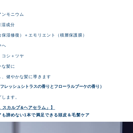
アンモニウム
保湿成分
給保湿修復）＋エモリエント（積層保護膜）
やへ
・コシ＋ツヤ
かな髪に
し、健やかな髪に導きます
リフレッシュシトラスの香りとフローラルブーケの香り）
グします。
P. スカルプ&ヘアセラム」】
アも諦めない1本で満足できる頭皮＆毛髪ケア