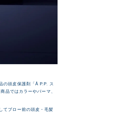
皮保護剤「Å P.P. ス
新商品ではカラーやパーマ、
してブロー前の頭皮・毛髪