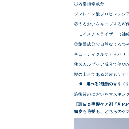
①内部補修成分
ジマレイン酸プロピレンジ
②うるおいをキープするW
・モイスチャライザー（補
③艶髪成分で自然なうるつ
キューティクルケア＋ハリ
④スカルプケア成分で健や
髪の土台である頭皮もケア
選べる2種類の香り（
施術後のにおいをマスキン
【頭皮＆毛髪ケア剤「Å P.
頭皮も毛髪も、どちらのケ