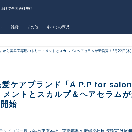
い上げで全国送料無料！
ン
雑貨
その他
すべての商品
salon」から美容室専用のトリートメントとスカルプ＆ヘアセラムが新発売！2⽉22⽇(木
ケアブランド「Å P.P for sal
トメントとスカルプ＆ヘアセラムが新
売開始
/カエタステクノロジー株式会社(東京本社：東京都港区 取締役社長 陳静宜)は展開