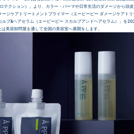
 プロテクション）」より、カラー・パーマや日常生活のダメージから頭
. ダメージケアトリートメントプライマー（エーピーピー ダメージケアト
 スカルプ&ヘアセラム（エーピーピー スカルプアンドヘアセラム）」を20
たは美容卸問屋を通して全国の美容室へ展開をします。