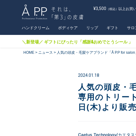
¥3,500
以上お買
（税込）
ハンドクリーム
ボディケア
リップ
ギフト
サロ
＼新登場／ ギフトにぴったり「感謝&おめでとうシール 」
HOME
ニュース
人気の頭皮・毛髪ケアブランド「Å P.P for 
2024.01.18
人気の頭皮・毛髪
専用のトリー
⽇(木)より販
Caetus Technology