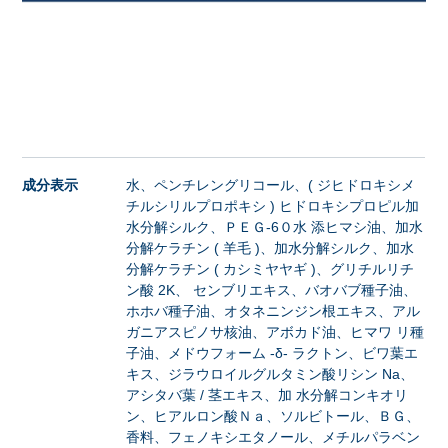
成分表示
水、ペンチレングリコール、( ジヒドロキシメ
チルシリルプロポキシ ) ヒドロキシプロピル加
水分解シルク、ＰＥＧ‐6０水 添ヒマシ油、加水
分解ケラチン ( 羊毛 )、加水分解シルク、加水
分解ケラチン ( カシミヤヤギ )、グリチルリチ
ン酸 2K、 センブリエキス、バオバブ種子油、
ホホバ種子油、オタネニンジン根エキス、アル
ガニアスピノサ核油、アボカド油、ヒマワ リ種
子油、メドウフォーム -δ- ラクトン、ビワ葉エ
キス、ジラウロイルグルタミン酸リシン Na、
アシタバ葉 / 茎エキス、加 水分解コンキオリ
ン、ヒアルロン酸Ｎａ、ソルビトール、ＢＧ、
香料、フェノキシエタノール、メチルパラベン