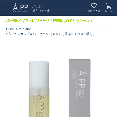
お気に入り
カート
＼新登場／ ギフトにぴったり「感謝&おめでとうシール 」
HOME
for Salon
Å P.P. スカルプ＆ヘアセラム （やさしく香るシトラスの香り）