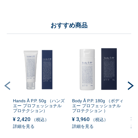
おすすめ商品
Hands Å P.P. 50g （ハンズ
Body Å P.P. 180g （ボディ
Li
エー プロフェッショナル
エー プロフェッショナル
プ
プロテクション）
プロテクション ）
ク
¥
2,420
¥
3,960
¥
1
（税込）
（税込）
詳細を見る
詳細を見る
詳