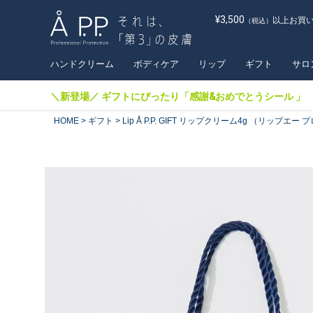
¥3,500
以上お買
（税込）
ハンドクリーム
ボディケア
リップ
ギフト
サロ
＼新登場／ ギフトにぴったり「感謝&おめでとうシール 」
HOME
ギフト
Lip Å P.P. GIFT リップクリーム4g （リップ