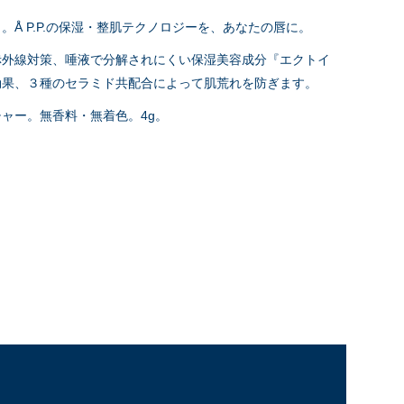
。Å P.P.の保湿・整肌テクノロジーを、あなたの唇に。
赤外線対策、唾液で分解されにくい保湿美容成分『エクトイ
効果、３種のセラミド共配合によって肌荒れを防ぎます。
ャー。無香料・無着色。4g。