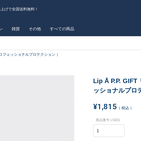
い上げで全国送料無料！
ン
雑貨
その他
すべての商品
エー プロフェッショナルプロテクション ）
Lip Å P.P.
ッショナルプロ
¥
1,815
税込
商品番号
LS001