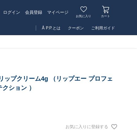
マイページ
ログイン
会員登録
お気に入り
カート
Å P.P.とは
クーポン
ご利用ガイド
 GIFT リップクリーム4g （リップエー プロフェ
テクション ）
お気に入りに登録する