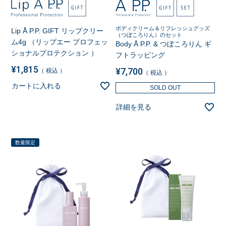
ボディクリーム＆リフレッシュグッズ
Lip Å P.P. GIFT リップクリー
（つぼころりん）のセット
ム4g （リップエー プロフェッ
Body Å P.P. & つぼころりん ギ
ショナルプロテクション ）
フトラッピング
¥
1,815
¥
7,700
税込
税込
カートに入れる
SOLD OUT
詳細を見る
数量限定