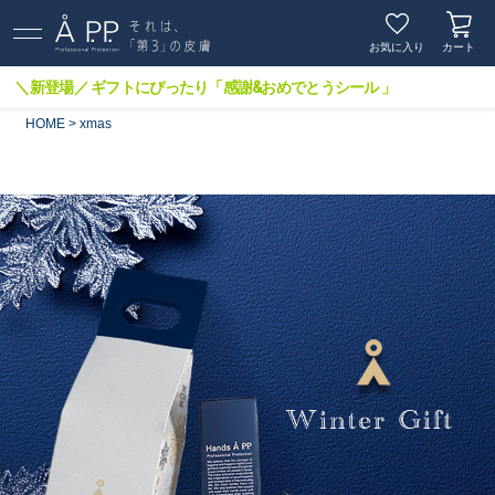
お気に入り
カート
＼新登場／ ギフトにぴったり「感謝&おめでとうシール 」
HOME
xmas