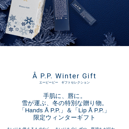
Å P.P. Winter Gift
エーピーピー ギフトセレクション
手肌に、唇に。
雪が運ぶ、冬の特別な贈り物。
「Hands Å P.P.」＆「Lip Å P.P.」
限定ウィンターギフト
まいにち使えるものなら、まいにち少しずつ、気持ちが伝わ