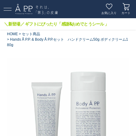
お気に入り
カート
＼新登場／ ギフトにぴったり「感謝&おめでとうシール 」
HOME
セット商品
Hands Å P.P. & Body Å P.P.セット ハンドクリーム50g ボディクリーム1
80g