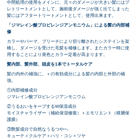
中間処理の使用をメインに、元々のダメージが大きい髪にはプ
レトリートメントとして、施術後ダメージが強く出てしまった
髪にはアフタートリートメントとして、使用出来ます。
「ジマレイン酸プロピレンジアンモニウム」による髪の内部補
修
カラーやパーマ、ブリーチにより切り離されたシステインを架
橋し、ダメージを受けた毛髪を補修します。またカラー時に使
用することにより発色とカラー定着が高まります。
髪内部、髪外部、頭皮を1本でトータルケア
髪の内外の補強に。＋の有効成分による髪の内部と外部の補
強。
①内部補修成分
ジマレイン酸プロピレンジアンモニウム
②うるおいをキープするW保湿成分
モイスチャライザー（補給保湿修復）＋エモリエント（積層保
護膜）
③艶髪成分で自然なうるつやへ
キューティクルケア＋ハリ・コシ＋ツヤ