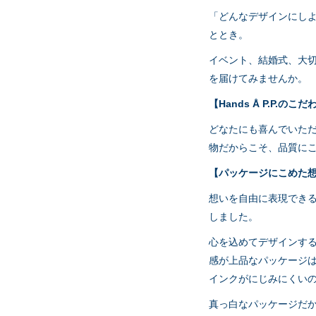
「どんなデザインにし
ととき。
イベント、結婚式、大
を届けてみませんか。
【Hands Å P.P.のこ
どなたにも喜んでいた
物だからこそ、品質に
【パッケージにこめた
想いを自由に表現でき
しました。
心を込めてデザインす
感が上品なパッケージ
インクがにじみにくい
真っ白なパッケージだ