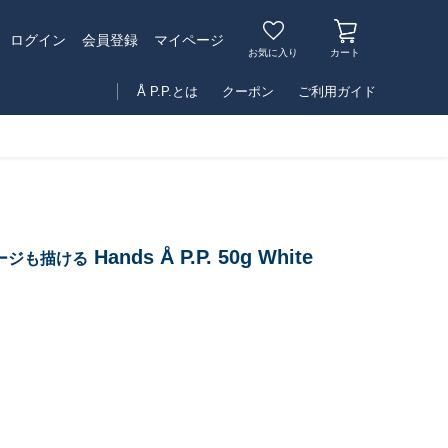
マイページ
ログイン
会員登録
お気に入り
カート
Å P.P.とは
クーポン
ご利用ガイド
Hands Å P.P. 50g White
ージも描ける