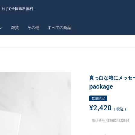
い上げで全国送料無料！
ン
雑貨
その他
すべての商品
真っ白な箱にメッセ
package
数量限定
¥
2,420
税込
商品番号
4589824822686