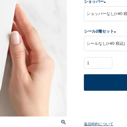
ショッパー
(
必
須
シール2種セット
)
(
必
須
)
返品特約について