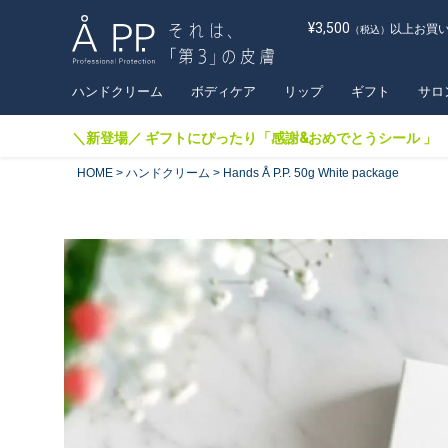
¥3,500
以上お買
（税込）
ハンドクリーム
ボディケア
リップ
ギフト
サロ
＼新登場／ ギフトにぴったり「感謝&おめでとうシール 」
HOME
ハンドクリーム
Hands Å P.P. 50g White package