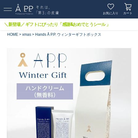
お気に入り
カート
＼新登場／ ギフトにぴったり「感謝&おめでとうシール 」
HOME
xmas
Hands Å P.P. ウィンターギフトボックス