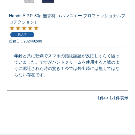
Hands Å P.P. 50g 無香料 （ハンズエー プロフェッショナルプ
ロテクション）
購入者
投稿日
2024/02/09
年齢と共に乾燥でスマホの指紋認証が反応しずらく困っ
ていました。ですがハンドクリームを使用すると嘘のよ
うに認証された時の驚き！今では外出時には無くてはな
らない存在です。
1
件中
1
-
1
件表示