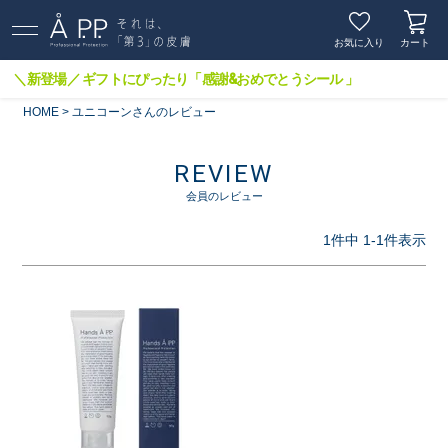
お気に入り
カート
＼新登場／ ギフトにぴったり「感謝&おめでとうシール 」
HOME
ユニコーンさんのレビュー
REVIEW
会員のレビュー
1
件中
1
-
1
件表示