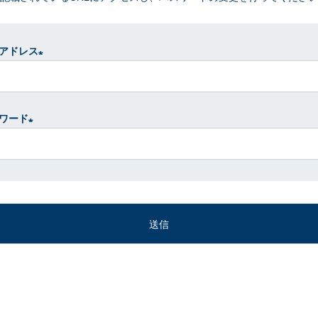
アドレス
(
必
須
ワード
)
(
必
須
)
送信