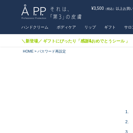
¥3,500
以上お買
（税込）
ハンドクリーム
ボディケア
リップ
ギフト
サロ
＼新登場／ ギフトにぴったり「感謝&おめでとうシール 」
HOME
パスワード再設定