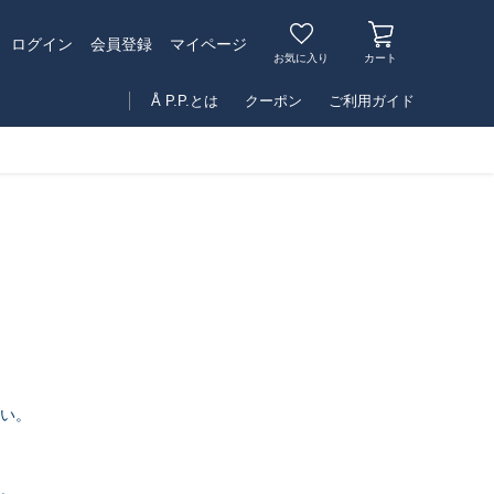
マイページ
ログイン
会員登録
お気に入り
カート
Å P.P.とは
クーポン
ご利用ガイド
い。
い。