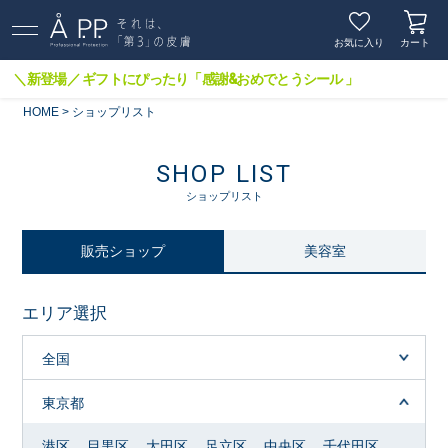
お気に入り
カート
＼新登場／ ギフトにぴったり「感謝&おめでとうシール 」
HOME
ショップリスト
SHOP LIST
ショップリスト
販売ショップ
美容室
エリア選択
全国
東京都
港区
目黒区
大田区
足立区
中央区
千代田区