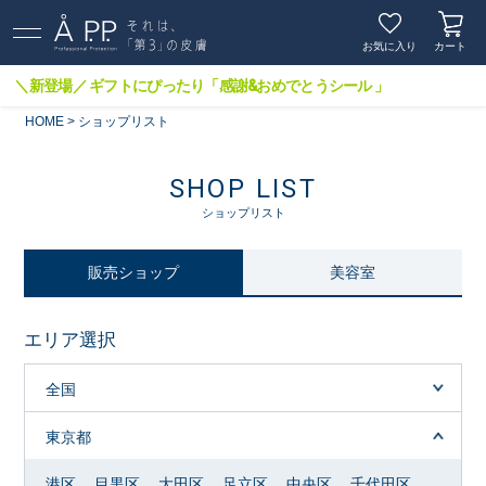
お気に入り
カート
＼新登場／ ギフトにぴったり「感謝&おめでとうシール 」
HOME
ショップリスト
SHOP LIST
ショップリスト
販売ショップ
美容室
エリア選択
全国
東京都
港区
目黒区
大田区
足立区
中央区
千代田区