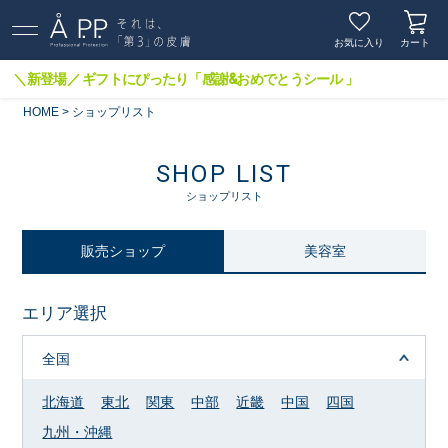
お気に入り
カート
＼新登場／ ギフトにぴったり「感謝&おめでとうシール 」
HOME
ショップリスト
SHOP LIST
ショップリスト
販売ショップ
美容室
エリア選択
全国
北海道
東北
関東
中部
近畿
中国
四国
九州・沖縄