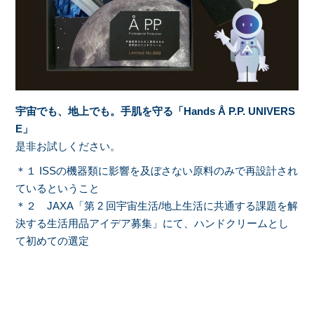
宇宙でも、地上でも。手肌を守る「Hands Å P.P. UNIVERS
E」
是非お試しください。
＊１ ISSの機器類に影響を及ぼさない原料のみで再設計され
ているということ
＊２ JAXA「第 2 回宇宙生活/地上生活に共通する課題を解
決する生活用品アイデア募集」にて、ハンドクリームとし
て初めての選定