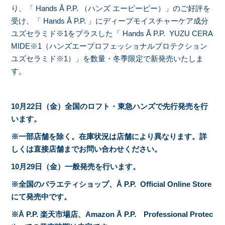
り、「 Hands Å P.P. （ハンズ エーピーピー）」のご好評を
受け、「 Hands Å P.P. 」にディープモイスチャーケア成分
ユズセラミド※1をプラスした「 Hands Å P.P. YUZU CERA
MIDE※1（ハンズエープロフェッショナルプロテクション
ユズセラミド※1）」を数量・冬季限定で新発売いたしま
す。
10
月
22
日（金）全国のロフト・東急ハンズで先行発売を行
います。
※
一部店舗を除く。在庫状況は店舗により異なります。詳
しくは直接店舗までお問い合わせください。
10
月
29
日（金）一般発売を行います。
※
全国のバラエティショップ、
Å P.P. Official Online Store
にて発売中です。
※
Å P.P.
楽天市場店、
Amazon
Å P.P.
Professional Protec