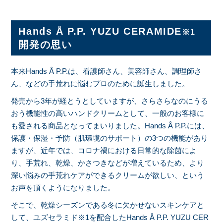
Hands Å P.P. YUZU CERAMIDE
※1
開発の思い
本来Hands Å P.P.は、看護師さん、美容師さん、調理師さ
ん、などの手荒れに悩むプロのために誕生しました。
発売から3年が経とうとしていますが、さらさらなのにうる
おう機能性の高いハンドクリームとして、一般のお客様に
も愛される商品となってまいりました。Hands Å P.P.には、
保護・保湿・予防（肌環境のサポート）の3つの機能があり
ますが、近年では、コロナ禍における日常的な除菌によ
り、⼿荒れ、乾燥、かさつきなどが増えているため、より
深い悩みの手荒れケアができるクリームが欲しい、という
お声を頂くようになりました。
そこで、乾燥シーズンである冬に欠かせないスキンケアと
して、ユズセラミド※1を配合したHands Å P.P. YUZU CER