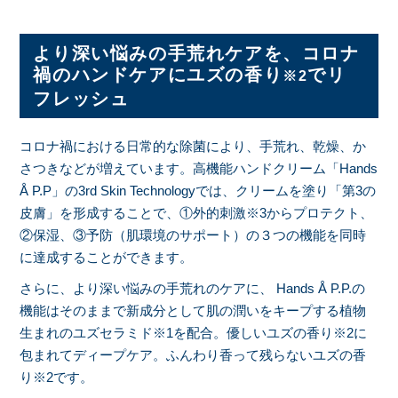
より深い悩みの手荒れケアを、コロナ
禍のハンドケアにユズの香り
でリ
※2
フレッシュ
コロナ禍における日常的な除菌により、⼿荒れ、乾燥、か
さつきなどが増えています。⾼機能ハンドクリーム「Hands
Å P.P」の3rd Skin Technologyでは、クリームを塗り「第3の
⽪膚」を形成することで、①外的刺激※3からプロテクト、
②保湿、③予防（肌環境のサポート）の３つの機能を同時
に達成することができます。
さらに、より深い悩みの⼿荒れのケアに、 Hands Å P.P.の
機能はそのままで新成分として肌の潤いをキープする植物
生まれのユズセラミド※1を配合。優しいユズの香り※2に
包まれてディープケア。ふんわり香って残らないユズの香
り※2です。