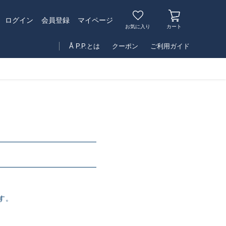
マイページ
ログイン
会員登録
お気に入り
カート
Å P.P.とは
クーポン
ご利用ガイド
す。