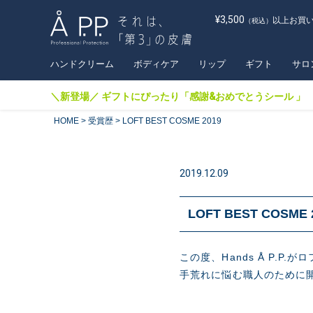
¥3,500
以上お買
（税込）
ハンドクリーム
ボディケア
リップ
ギフト
サロ
＼新登場／ ギフトにぴったり「感謝&おめでとうシール 」
HOME
受賞歴
LOFT BEST COSME 2019
2019.12.09
LOFT BEST COSME 
この度、Hands Å P.P
手荒れに悩む職人のために