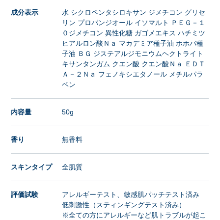
成分表示
水 シクロペンタシロキサン ジメチコン グリセ
リン プロパンジオール イソマルト ＰＥＧ－１
０ジメチコン 異性化糖 ガゴメエキス ハチミツ
ヒアルロン酸Ｎａ マカデミア種子油 ホホバ種
子油 ＢＧ ジステアルジモニウムヘクトライト
キサンタンガム クエン酸 クエン酸Ｎａ ＥＤＴ
Ａ－２Ｎａ フェノキシエタノール メチルパラ
ベン
内容量
50g
香り
無香料
スキンタイプ
全肌質
評価試験
アレルギーテスト、敏感肌パッチテスト済み
低刺激性（スティンギングテスト済み）
※全ての方にアレルギーなど肌トラブルが起こ