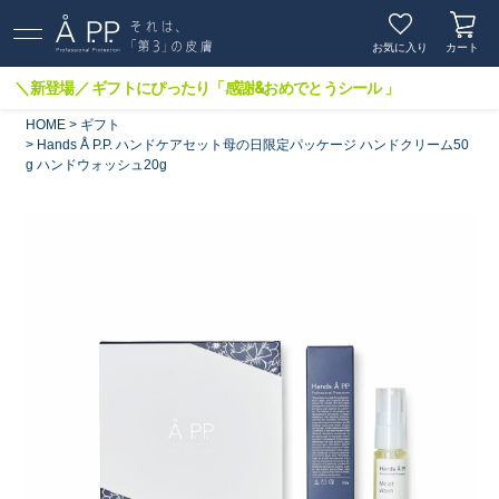
お気に入り
カート
＼新登場／ ギフトにぴったり「感謝&おめでとうシール 」
HOME
ギフト
Hands Å P.P. ハンドケアセット母の日限定パッケージ ハンドクリーム50
g ハンドウォッシュ20g