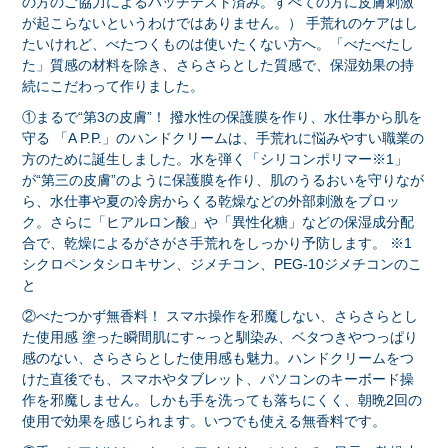
の方のご協力によるパッチテスト済み。すべての方に皮膚刺激
が起こらないというわけではありません。） 手荒れのケアはし
たいけれど、べたつくものは使いたくない方へ。「べたべたし
た」質感の材料を除き、さらさらとした質感で、保湿効果の持
続にこだわって作りました。
①まるで“第3の皮膚”！ 撥水性の保護膜を作り、水仕事から肌を
守る 「A P.P.」のハンドクリームは、手荒れに悩みやすい職業の
方のために誕生しました。水を弾く「シリコンポリマー※1」
が“第三の皮膚”のように保護膜を作り、肌のうるおいを守りなが
ら、水仕事や夏の冷房からくる乾燥などの外部刺激をブロッ
ク。さらに「ヒアルロン酸」や「異性化糖」などの保湿成分配
合で、乾燥によるがさがさ手荒れをしっかり予防します。 ※1
シクロペンタシロキサン、ジメチコン、PEG-10ジメチコンのこ
と
②べたつかず無香料！ スマホ操作を邪魔しない、さらさらとし
た使用感 塗った瞬間肌にす～っと馴染み、ベタつきやつっぱり
感のない、さらさらとした使用感も魅力。ハンドクリームをつ
けた直後でも、スマホやタブレット、パソコンのキーボード操
作を邪魔しません。しかも手を洗っても落ちにくく、朝晩2回の
使用で効果を感じられます。いつでも使える無香料です。