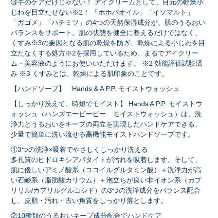
③手のケアだけじゃない！ アイクリームとして、目元の乾燥小
じわを目立たせない※2！ 「ホホバオイル」「イソマルト」
「ガゴメ」「ハチミツ」の4つの天然保湿成分が、肌のうるおい
バランスをサポート。肌の状態を健全に整えるだけではなく、
くすみ※3の要因となる肌の乾燥を防ぎ、乾燥による小じわを目
立たなくする処方※2を採用しているため、まるでアイクリー
ム・美容液のようにお使いいただけます。 ※2 効能評価試験済
み ※3 くすみとは、乾燥による肌印象のことです。
【ハンドソープ】 Hands & A P.P. モイストウォッシュ
【しっかり洗えて、時短でモイスト】 Hands A P.P. モイストウ
ォッシュ（ハンズエーピーピー モイストウォッシュ）は、洗
浄力とうるおいをキープの両立を実現したハンドケアできる、
少量で簡単に洗い流せる高機能モイストハンドソープです。
①3つの洗浄×吸着でやさしくしっかり洗える
多孔質のヒドロキシアパタイトが汚れを吸着します。そして、
肌に優しいアミノ酸系（ココイルグルタミン酸）＋洗浄力が高
い石鹸系（脂肪酸カリウム）＋泡立ちが良い非イオン系（カプ
リリル/カプリルグルコシド）の3つの洗浄成分をバランス配合
し、皮脂・汚れ・古い角質をしっかり落とします。
②10種類のうるおいキープ成分配合でハンドケア