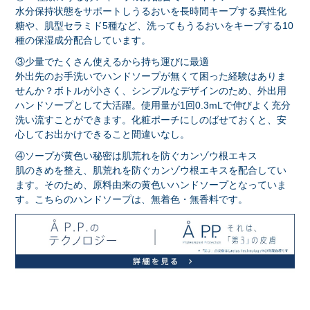
水分保持状態をサポートしうるおいを長時間キープする異性化
糖や、肌型セラミド5種など、洗ってもうるおいをキープする10
種の保湿成分配合しています。
③少量でたくさん使えるから持ち運びに最適
外出先のお手洗いでハンドソープが無くて困った経験はありま
せんか？ボトルが小さく、シンプルなデザインのため、外出用
ハンドソープとして大活躍。使用量が1回0.3mLで伸びよく充分
洗い流すことができます。化粧ポーチにしのばせておくと、安
心してお出かけできること間違いなし。
④ソープが黄色い秘密は肌荒れを防ぐカンゾウ根エキス
肌のきめを整え、肌荒れを防ぐカンゾウ根エキスを配合してい
ます。そのため、原料由来の黄色いハンドソープとなっていま
す。こちらのハンドソープは、無着色・無香料です。