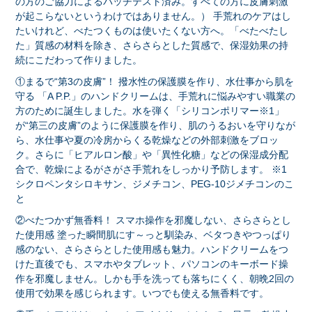
の方のご協力によるパッチテスト済み。すべての方に皮膚刺激
が起こらないというわけではありません。） 手荒れのケアはし
たいけれど、べたつくものは使いたくない方へ。「べたべたし
た」質感の材料を除き、さらさらとした質感で、保湿効果の持
続にこだわって作りました。
①まるで“第3の皮膚”！ 撥水性の保護膜を作り、水仕事から肌を
守る 「A P.P.」のハンドクリームは、手荒れに悩みやすい職業の
方のために誕生しました。水を弾く「シリコンポリマー※1」
が“第三の皮膚”のように保護膜を作り、肌のうるおいを守りなが
ら、水仕事や夏の冷房からくる乾燥などの外部刺激をブロッ
ク。さらに「ヒアルロン酸」や「異性化糖」などの保湿成分配
合で、乾燥によるがさがさ手荒れをしっかり予防します。 ※1
シクロペンタシロキサン、ジメチコン、PEG-10ジメチコンのこ
と
②べたつかず無香料！ スマホ操作を邪魔しない、さらさらとし
た使用感 塗った瞬間肌にす～っと馴染み、ベタつきやつっぱり
感のない、さらさらとした使用感も魅力。ハンドクリームをつ
けた直後でも、スマホやタブレット、パソコンのキーボード操
作を邪魔しません。しかも手を洗っても落ちにくく、朝晩2回の
使用で効果を感じられます。いつでも使える無香料です。