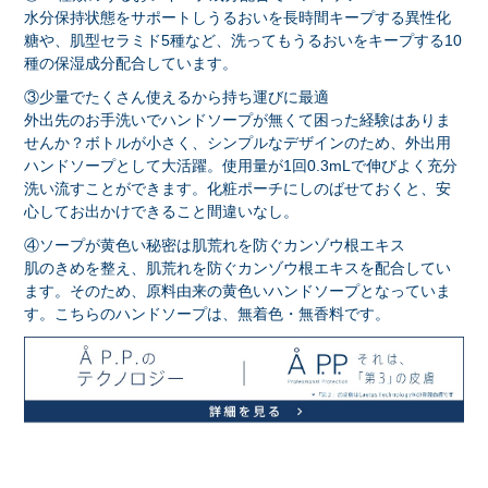
水分保持状態をサポートしうるおいを長時間キープする異性化
糖や、肌型セラミド5種など、洗ってもうるおいをキープする10
種の保湿成分配合しています。
③少量でたくさん使えるから持ち運びに最適
外出先のお手洗いでハンドソープが無くて困った経験はありま
せんか？ボトルが小さく、シンプルなデザインのため、外出用
ハンドソープとして大活躍。使用量が1回0.3mLで伸びよく充分
洗い流すことができます。化粧ポーチにしのばせておくと、安
心してお出かけできること間違いなし。
④ソープが黄色い秘密は肌荒れを防ぐカンゾウ根エキス
肌のきめを整え、肌荒れを防ぐカンゾウ根エキスを配合してい
ます。そのため、原料由来の黄色いハンドソープとなっていま
す。こちらのハンドソープは、無着色・無香料です。