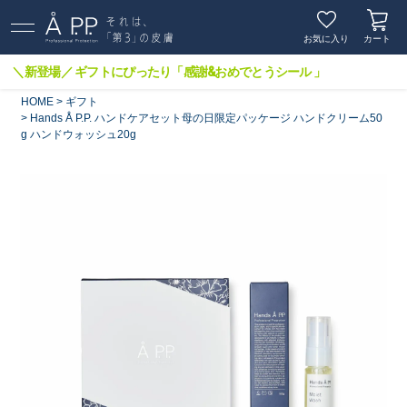
お気に入り
カート
＼新登場／ ギフトにぴったり「感謝&おめでとうシール 」
HOME
ギフト
Hands Å P.P. ハンドケアセット母の日限定パッケージ ハンドクリーム50
g ハンドウォッシュ20g