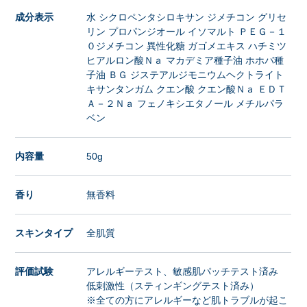
成分表示
水 シクロペンタシロキサン ジメチコン グリセ
リン プロパンジオール イソマルト ＰＥＧ－１
０ジメチコン 異性化糖 ガゴメエキス ハチミツ
ヒアルロン酸Ｎａ マカデミア種子油 ホホバ種
子油 ＢＧ ジステアルジモニウムヘクトライト
キサンタンガム クエン酸 クエン酸Ｎａ ＥＤＴ
Ａ－２Ｎａ フェノキシエタノール メチルパラ
ベン
内容量
50g
香り
無香料
スキンタイプ
全肌質
評価試験
アレルギーテスト、敏感肌パッチテスト済み
低刺激性（スティンギングテスト済み）
※全ての方にアレルギーなど肌トラブルが起こ