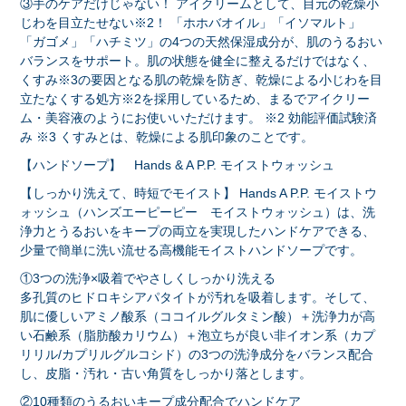
③手のケアだけじゃない！ アイクリームとして、目元の乾燥小
じわを目立たせない※2！ 「ホホバオイル」「イソマルト」
「ガゴメ」「ハチミツ」の4つの天然保湿成分が、肌のうるおい
バランスをサポート。肌の状態を健全に整えるだけではなく、
くすみ※3の要因となる肌の乾燥を防ぎ、乾燥による小じわを目
立たなくする処方※2を採用しているため、まるでアイクリー
ム・美容液のようにお使いいただけます。 ※2 効能評価試験済
み ※3 くすみとは、乾燥による肌印象のことです。
【ハンドソープ】 Hands & A P.P. モイストウォッシュ
【しっかり洗えて、時短でモイスト】 Hands A P.P. モイストウ
ォッシュ（ハンズエーピーピー モイストウォッシュ）は、洗
浄力とうるおいをキープの両立を実現したハンドケアできる、
少量で簡単に洗い流せる高機能モイストハンドソープです。
①3つの洗浄×吸着でやさしくしっかり洗える
多孔質のヒドロキシアパタイトが汚れを吸着します。そして、
肌に優しいアミノ酸系（ココイルグルタミン酸）＋洗浄力が高
い石鹸系（脂肪酸カリウム）＋泡立ちが良い非イオン系（カプ
リリル/カプリルグルコシド）の3つの洗浄成分をバランス配合
し、皮脂・汚れ・古い角質をしっかり落とします。
②10種類のうるおいキープ成分配合でハンドケア