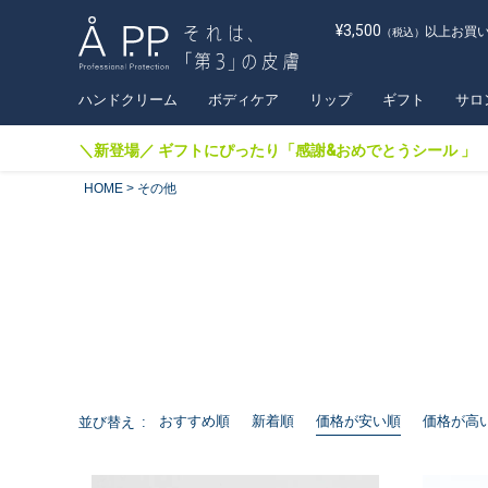
¥3,500
以上お買
（税込）
ハンドクリーム
ボディケア
リップ
ギフト
サロ
＼新登場／ ギフトにぴったり「感謝&おめでとうシール 」
HOME
その他
おすすめ順
新着順
価格が安い順
価格が高
並び替え