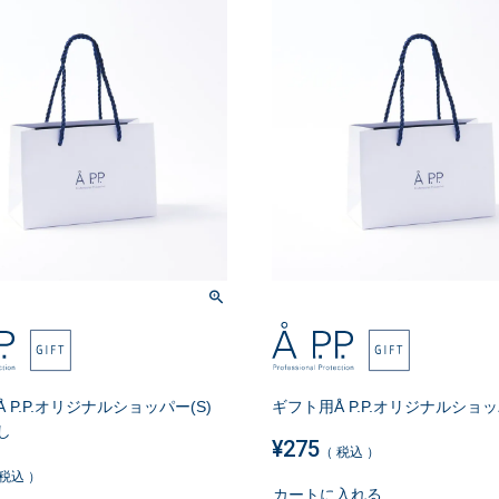
 P.P.オリジナルショッパー(S)
ギフト用Å P.P.オリジナルショッ
し
¥
275
税込
税込
カートに入れる