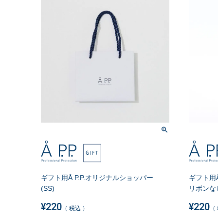
ギフト用Å P.P.オリジナルショッパー
ギフト用Å
(SS)
リボンな
¥
220
¥
220
税込