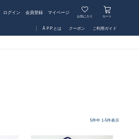
マイページ
ログイン
会員登録
お気に入り
カート
Å P.P.とは
クーポン
ご利用ガイド
5
件中
1
-
5
件表示