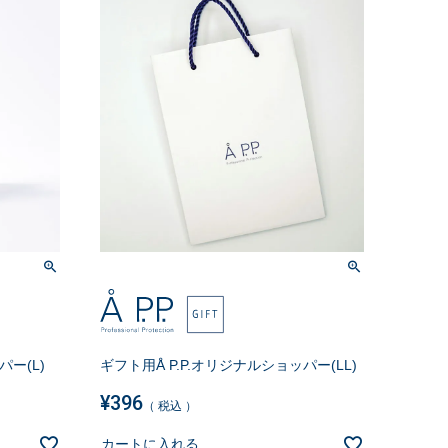
パー(L)
ギフト用Å P.P.オリジナルショッパー(LL)
¥
396
税込
カートに入れる